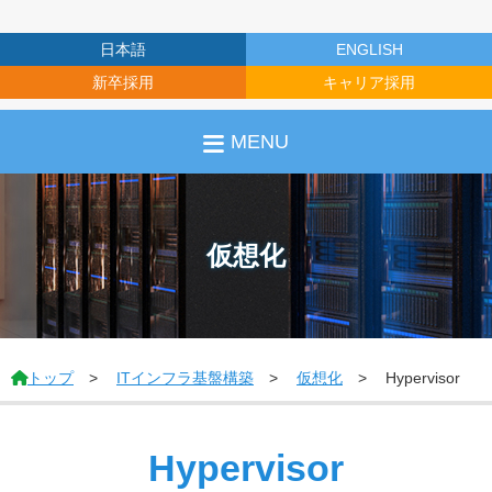
日本語
ENGLISH
新卒採用
キャリア採用
MENU
仮想化
トップ
ITインフラ基盤構築
仮想化
Hypervisor
Hypervisor