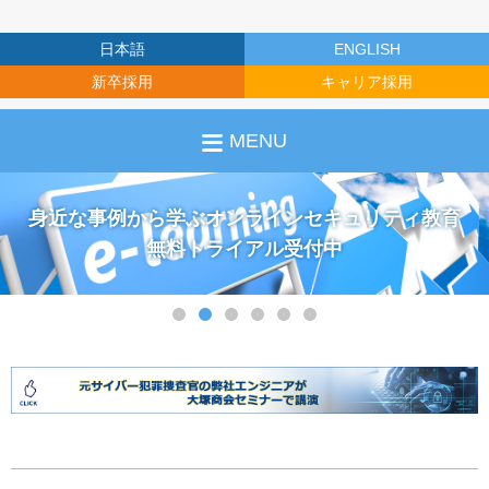
日本語
ENGLISH
新卒採用
キャリア採用
MENU
身近な事例から学ぶオンラインセキュリティ教育
標的型攻撃メールによるマルウェア感染の
リスク低減と組織における対処への理解を促進
無料トライアル受付中
1
2
3
4
5
6