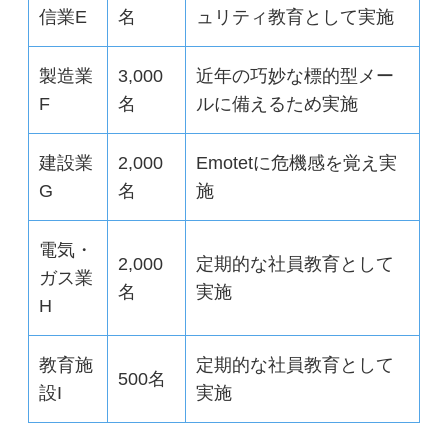
信業E
名
ュリティ教育として実施
製造業
3,000
近年の巧妙な標的型メー
F
名
ルに備えるため実施
建設業
2,000
Emotetに危機感を覚え実
G
名
施
電気・
2,000
定期的な社員教育として
ガス業
名
実施
H
教育施
定期的な社員教育として
500名
設I
実施