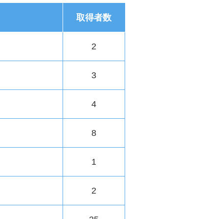
取得者数
2
3
4
8
1
2