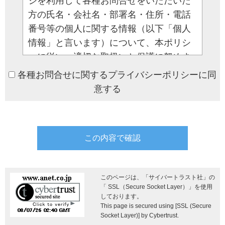
ジを利用して各種お問合せをいただいた
方の氏名・会社名・部署名・住所・電話
番号等の個人に関する情報（以下「個人
情報」と言います）について、本ポリシ
ーに従い、適切な取扱いと保護に努めま
す。
各種お問合せに関するプライバシーポリシーに同
意する
1.個人情報の利用目的
お問合せをいただいた方から当社に
ご提供された個人情報は、次に示す
目的のために利用し、その他の目的
には一切使用いたしません。
a）当該お問合せに関するご回答
このページは、「サイバートラスト社」の
b）当社の取扱商品・サービスに関す
「 SSL（Secure Socket Layer）」を使用
しております。
るご案内
This page is secured using [SSL (Secure
2.個人情報の適正管理
Socket Layer)] by Cybertrust.